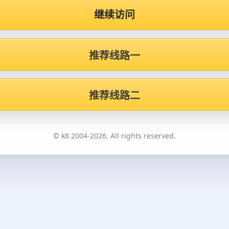
继续访问
推荐线路一
推荐线路二
© k8 2004-2026. All rights reserved.